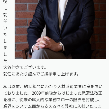
役
に
就
任
い
た
し
ま
し
た
大谷伸之でございます。
就任にあたり謹んでご挨拶申し上げます。
私は以前、約15年間にわたり人材派遣業界に身を置い
ておりました。2009年前後からはじまった派遣法改正
を機に、従来の属人的な業務フローの限界を打破し、
業界をシステム面から支えるべく弊社に入社いたしま